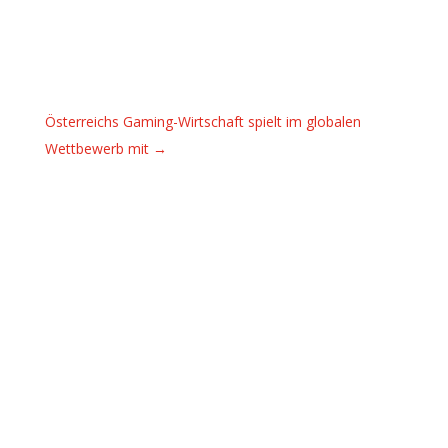
Österreichs Gaming-Wirtschaft spielt im globalen
Wettbewerb mit
→
For this month’s PGDA call, we are taking
about the Austrian tax system!We invited
experienced tax advisor...