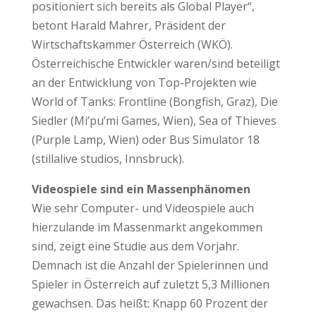
positioniert sich bereits als Global Player“,
betont Harald Mahrer, Präsident der
Wirtschaftskammer Österreich (WKÖ).
Österreichische Entwickler waren/sind beteiligt
an der Entwicklung von Top-Projekten wie
World of Tanks: Frontline (Bongfish, Graz), Die
Siedler (Mi’pu’mi Games, Wien), Sea of Thieves
(Purple Lamp, Wien) oder Bus Simulator 18
(stillalive studios, Innsbruck).
Videospiele sind ein Massenphänomen
Wie sehr Computer- und Videospiele auch
hierzulande im Massenmarkt angekommen
sind, zeigt eine Studie aus dem Vorjahr.
Demnach ist die Anzahl der Spielerinnen und
Spieler in Österreich auf zuletzt 5,3 Millionen
gewachsen. Das heißt: Knapp 60 Prozent der