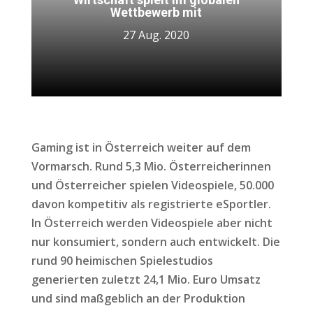
Wettbewerb mit
27 Aug. 2020
Gaming ist in Österreich weiter auf dem
Vormarsch. Rund 5,3 Mio. Österreicherinnen
und Österreicher spielen Videospiele, 50.000
davon kompetitiv als registrierte eSportler.
In Österreich werden Videospiele aber nicht
nur konsumiert, sondern auch entwickelt. Die
rund 90 heimischen Spielestudios
generierten zuletzt 24,1 Mio. Euro Umsatz
und sind maßgeblich an der Produktion