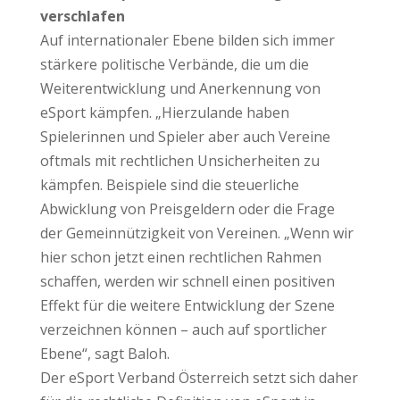
verschlafen
Auf internationaler Ebene bilden sich immer
stärkere politische Verbände, die um die
Weiterentwicklung und Anerkennung von
eSport kämpfen. „Hierzulande haben
Spielerinnen und Spieler aber auch Vereine
oftmals mit rechtlichen Unsicherheiten zu
kämpfen. Beispiele sind die steuerliche
Abwicklung von Preisgeldern oder die Frage
der Gemeinnützigkeit von Vereinen. „Wenn wir
hier schon jetzt einen rechtlichen Rahmen
schaffen, werden wir schnell einen positiven
Effekt für die weitere Entwicklung der Szene
verzeichnen können – auch auf sportlicher
Ebene“, sagt Baloh.
Der eSport Verband Österreich setzt sich daher