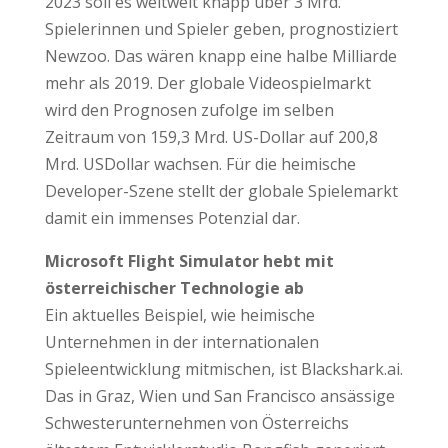
2023 soll es weltweit knapp über 3 Mrd.
Spielerinnen und Spieler geben, prognostiziert
Newzoo. Das wären knapp eine halbe Milliarde
mehr als 2019. Der globale Videospielmarkt
wird den Prognosen zufolge im selben
Zeitraum von 159,3 Mrd. US-Dollar auf 200,8
Mrd. USDollar wachsen. Für die heimische
Developer-Szene stellt der globale Spielemarkt
damit ein immenses Potenzial dar.
Microsoft Flight Simulator hebt mit
österreichischer Technologie ab
Ein aktuelles Beispiel, wie heimische
Unternehmen in der internationalen
Spieleentwicklung mitmischen, ist Blackshark.ai.
Das in Graz, Wien und San Francisco ansässige
Schwesterunternehmen von Österreichs