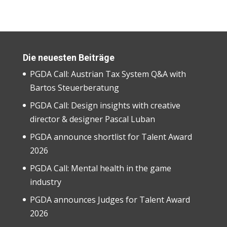
Die neuesten Beiträge
PGDA Call: Austrian Tax System Q&A with
Bartos Steuerberatung
PGDA Call: Design insights with creative
director & designer Pascal Luban
PGDA announce shortlist for Talent Award
2026
PGDA Call: Mental health in the game
industry
PGDA announces Judges for Talent Award
2026