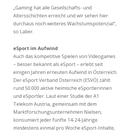
„Gaming hat alle Gesellschafts- und
Altersschichten erreicht und wir sehen hier
durchaus noch weiteres Wachstumspotenzial“,
so Laber.
eSport im Aufwind
Auch das kompetitive Spielen von Videogames
– besser bekannt als eSport – erlebt seit
einigen Jahren erneuten Aufwind in Österreich.
Der eSport Verband Österreich (ESVÖ) zählt
rund 50.000 aktive heimische eSportlerinnen
und eSportler. Laut einer Studie der A1
Telekom Austria, gemeinsam mit dem
Marktforschungsunternehmen Nielsen,
konsumiert jeder fünfte 14-24-Jährige
mindestens einmal pro Woche eSport-Inhalte,