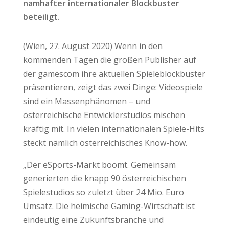
namhafter internationaler Blockbuster
beteiligt.
(Wien, 27. August 2020) Wenn in den
kommenden Tagen die großen Publisher auf
der gamescom ihre aktuellen Spieleblockbuster
präsentieren, zeigt das zwei Dinge: Videospiele
sind ein Massenphänomen – und
österreichische Entwicklerstudios mischen
kräftig mit. In vielen internationalen Spiele-Hits
steckt nämlich österreichisches Know-how.
„Der eSports-Markt boomt. Gemeinsam
generierten die knapp 90 österreichischen
Spielestudios so zuletzt über 24 Mio. Euro
Umsatz. Die heimische Gaming-Wirtschaft ist
eindeutig eine Zukunftsbranche und