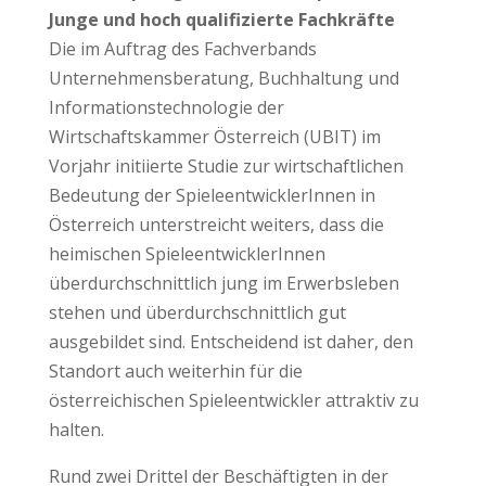
Junge und hoch qualifizierte Fachkräfte
Die im Auftrag des Fachverbands
Unternehmensberatung, Buchhaltung und
Informationstechnologie der
Wirtschaftskammer Österreich (UBIT) im
Vorjahr initiierte Studie zur wirtschaftlichen
Bedeutung der SpieleentwicklerInnen in
Österreich unterstreicht weiters, dass die
heimischen SpieleentwicklerInnen
überdurchschnittlich jung im Erwerbsleben
stehen und überdurchschnittlich gut
ausgebildet sind. Entscheidend ist daher, den
Standort auch weiterhin für die
österreichischen Spieleentwickler attraktiv zu
halten.
Rund zwei Drittel der Beschäftigten in der